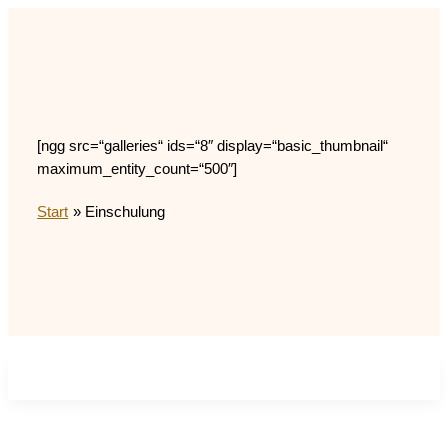
Zum
Inhalt
springen
[ngg src=“galleries“ ids=“8″ display=“basic_thumbnail“
maximum_entity_count=“500″]
Start
Einschulung